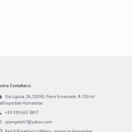
ome Contattarci
Via Liguria, 26, 20090, Pieve Emanuele. A 100 mt
all'ospedale Humanitas
+39 339 665 3897
opengate67@yahoo.com
Bed & Breakfast a Milano, vicinanze Humanitas