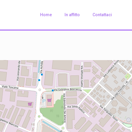
Home
In affitto
Contattaci
Loading Maps