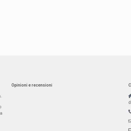
Opinioni e recensioni
C
.
d
o
 a