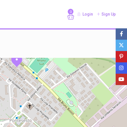
0
Login
Sign Up