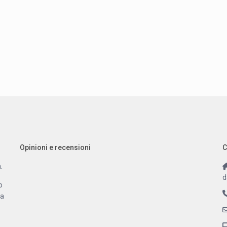
Opinioni e recensioni
C
.
d
o
 a