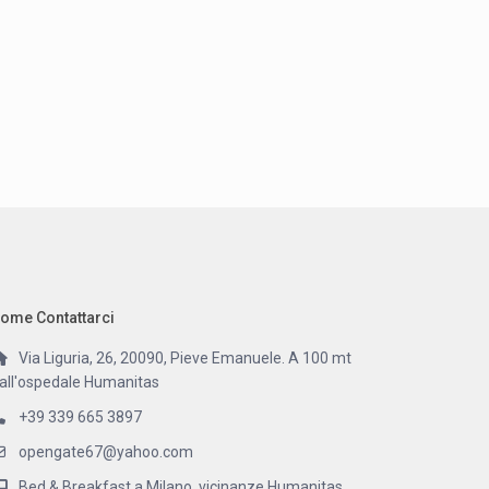
ome Contattarci
Via Liguria, 26, 20090, Pieve Emanuele. A 100 mt
all'ospedale Humanitas
+39 339 665 3897
opengate67@yahoo.com
Bed & Breakfast a Milano, vicinanze Humanitas