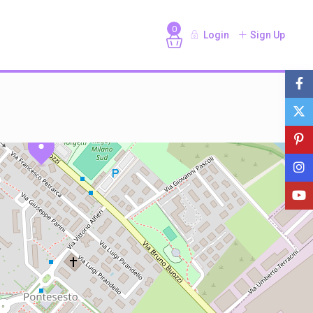
0
Login
Sign Up