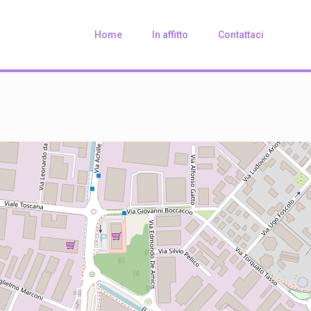
Home
In affitto
Contattaci
Loading Maps