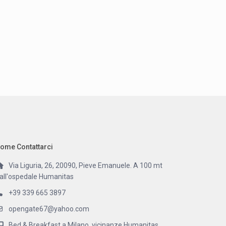
ome Contattarci
Via Liguria, 26, 20090, Pieve Emanuele. A 100 mt
all'ospedale Humanitas
+39 339 665 3897
opengate67@yahoo.com
Bed & Breakfast a Milano, vicinanze Humanitas