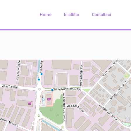
Home
In affitto
Contattaci
Loading Maps