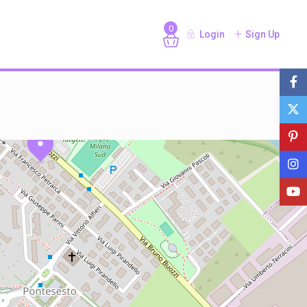
0
Login
Sign Up