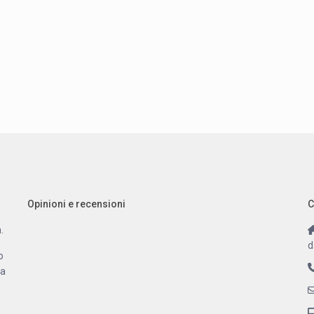
Opinioni e recensioni
C
.
d
o
 a