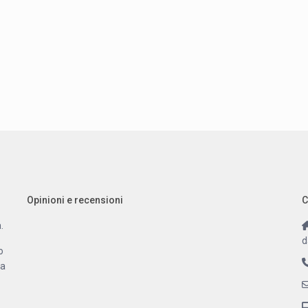
Opinioni e recensioni
C
.
d
o
 a