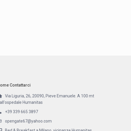
ome Contattarci
Via Liguria, 26, 20090, Pieve Emanuele. A 100 mt
all'ospedale Humanitas
+39 339 665 3897
opengate67@yahoo.com
Bed & Breakfast a Milano, vicinanze Humanitas