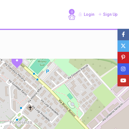
0
Login
Sign Up