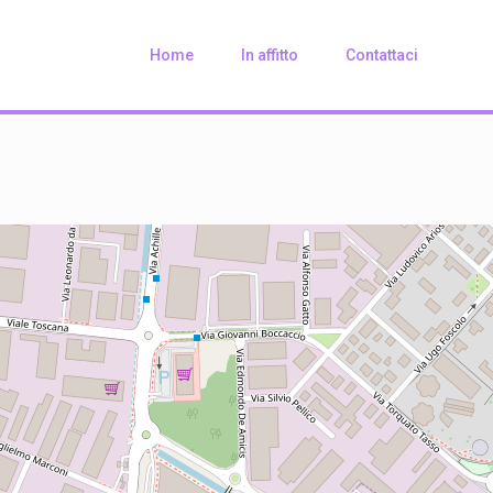
Home
In affitto
Contattaci
Loading Maps