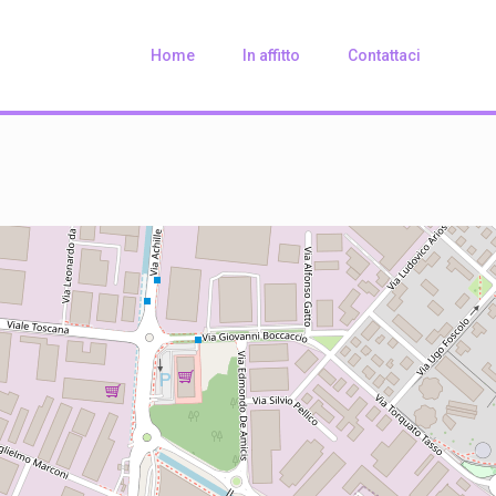
Home
In affitto
Contattaci
Loading Maps