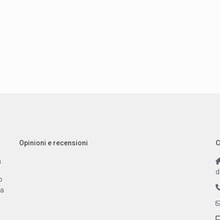
Opinioni e recensioni
C
.
d
o
 a