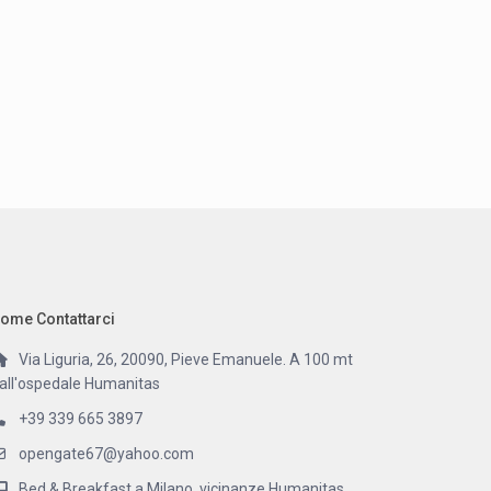
ome Contattarci
Via Liguria, 26, 20090, Pieve Emanuele. A 100 mt
all'ospedale Humanitas
+39 339 665 3897
opengate67@yahoo.com
Bed & Breakfast a Milano, vicinanze Humanitas