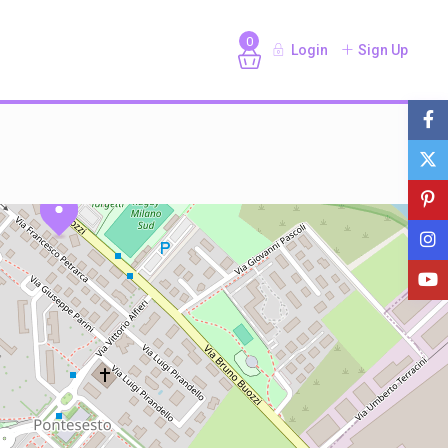
0
Login
Sign Up