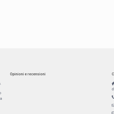
Opinioni e recensioni
C
.
d
o
 a