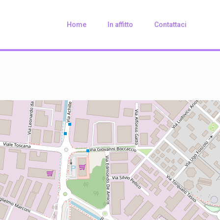
Home
In affitto
Contattaci
Loading Maps