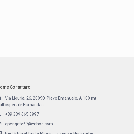
ome Contattarci
Via Liguria, 26, 20090, Pieve Emanuele. A 100 mt
all'ospedale Humanitas
+39 339 665 3897
opengate67@yahoo.com
Bed & Breakfast a Milano, vicinanze Humanitas