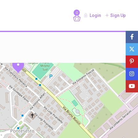
0
Login
Sign Up