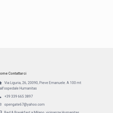
ome Contattarci
Via Liguria, 26, 20090, Pieve Emanuele. A 100 mt
all'ospedale Humanitas
+39 339 665 3897
opengate67@yahoo.com
Bed & Breakfast a Milano, vicinanze Humanitas