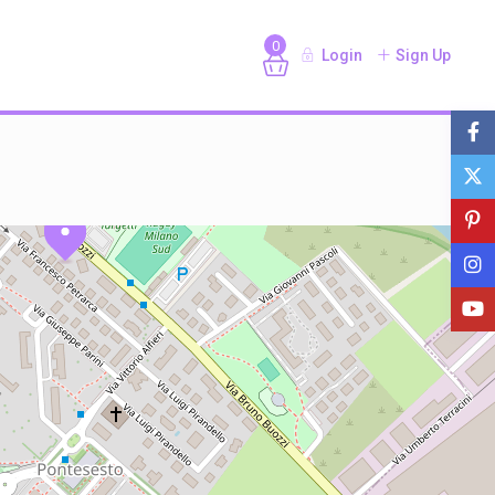
0
Login
Sign Up