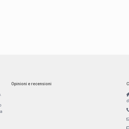
Opinioni e recensioni
C
.
d
o
 a