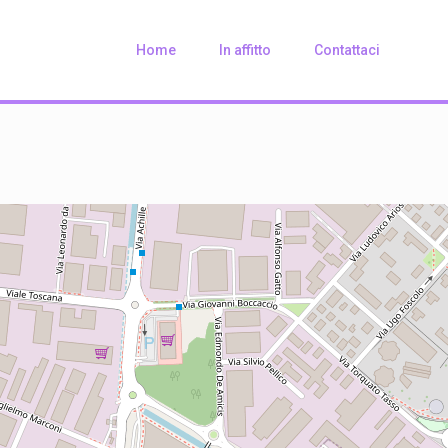
Home
In affitto
Contattaci
Loading Maps