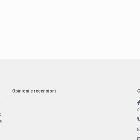
Opinioni e recensioni
C
.
d
o
 a