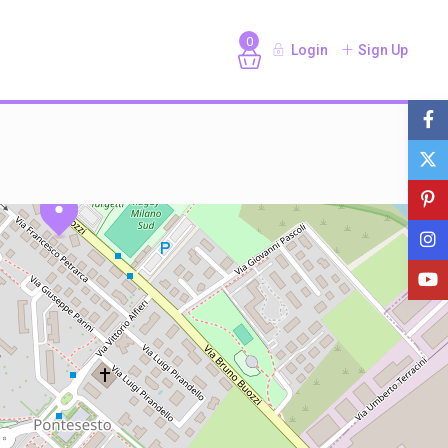
0
Login
Sign Up