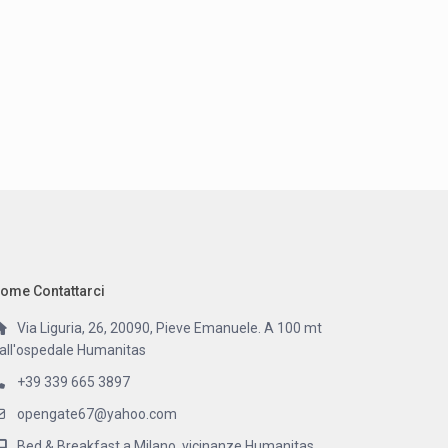
ome Contattarci
Via Liguria, 26, 20090, Pieve Emanuele. A 100 mt
all'ospedale Humanitas
+39 339 665 3897
opengate67@yahoo.com
Bed & Breakfast a Milano, vicinanze Humanitas