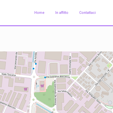
Home
In affitto
Contattaci
Loading Maps