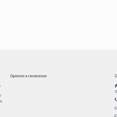
Opinioni e recensioni
C
.
d
o
 a