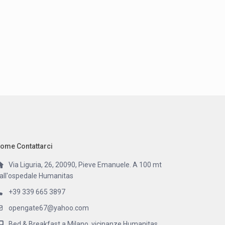
ome Contattarci
Via Liguria, 26, 20090, Pieve Emanuele. A 100 mt
all'ospedale Humanitas
+39 339 665 3897
opengate67@yahoo.com
Bed & Breakfast a Milano, vicinanze Humanitas