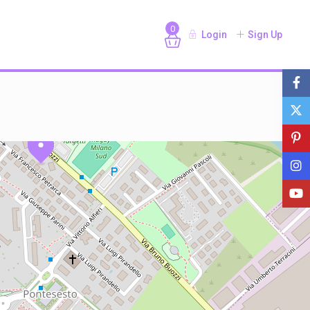
0
Login
Sign Up