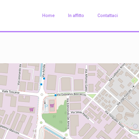
Home
In affitto
Contattaci
Loading Maps