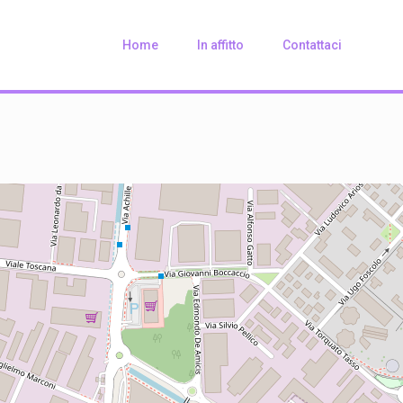
Home
In affitto
Contattaci
Loading Maps