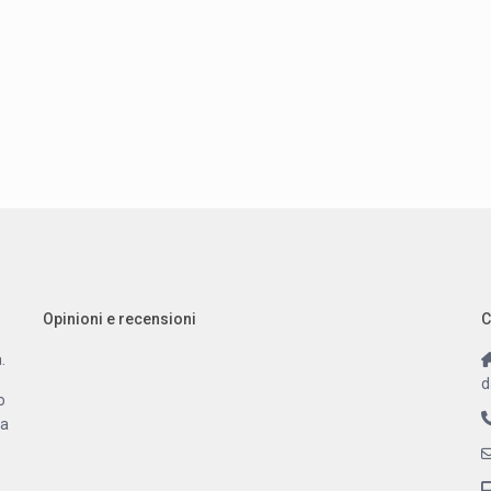
Opinioni e recensioni
C
.
d
o
 a