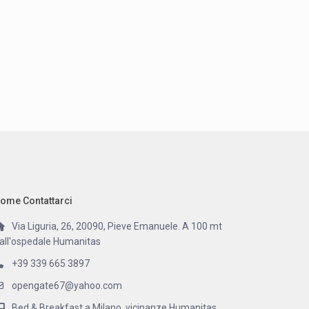
ome Contattarci
Via Liguria, 26, 20090, Pieve Emanuele. A 100 mt
all'ospedale Humanitas
+39 339 665 3897
opengate67@yahoo.com
Bed & Breakfast a Milano, vicinanze Humanitas