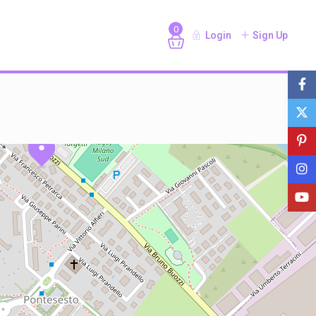
0
Login
Sign Up