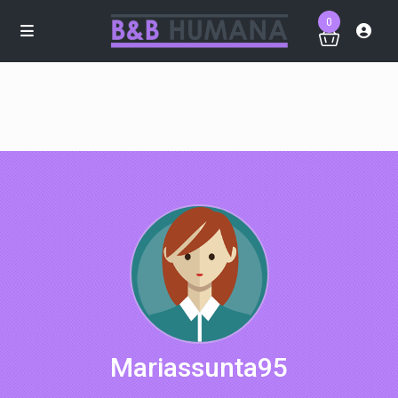
0
Mariassunta95