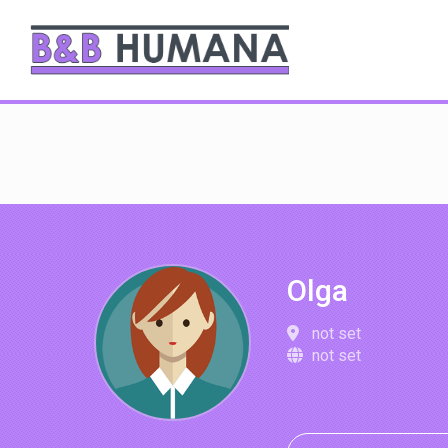
Olga
not set
not set