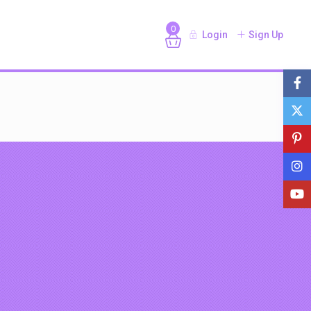
0
Login
Sign Up