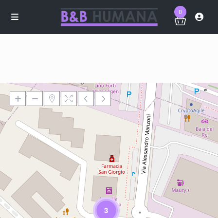
0
Loading Maps
3