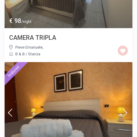
€ 98
/night
CAMERA TRIPLA
Pieve Emanuele
,
B & B
/
Stanza
featured