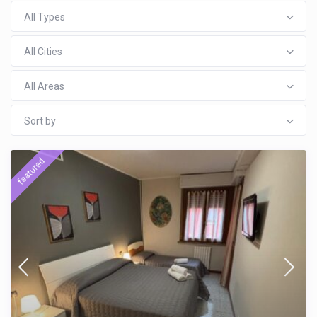
All Types
All Cities
All Areas
Sort by
featured