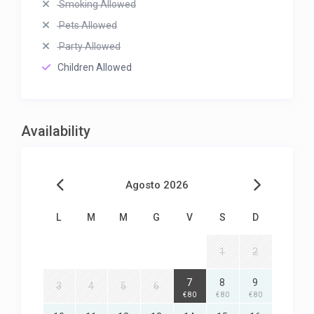
Smoking Allowed
Pets Allowed
Party Allowed
Children Allowed
Availability
Agosto 2026
L
M
M
G
V
S
D
1
2
7
8
9
3
4
5
6
€ 80
€ 80
€ 80