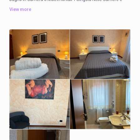
presente un televisore LCD,aria condizionata,forniamo
View more
lenzuola e asciugamani é presente il phon e un set di
cortesia da bagno.
In Camera è presente un Minifrigo disponiamo di wifi
gratuito in tutta la struttura
BNBHUMANA e’ situato a soli 150 mt. dalla Clinica
Humanitas di Rozzano e da Humanitas University, inoltre, a
pochi minuti dal Mediolanum Forum di Assago, Centro
direzionale Milanofiori e Golf di Tolcinasco. Nelle vicinanze il
Centro Commerciale Fiordaliso, il cinema multisala The
Space, Ristoranti e Pizzerie raggiungibili comodamente a
piedi. Il centro storico di Milano, Piazza del Duomo, il
Castello Sforzesco e il quadrilatero della moda distano solo
10 km
COME RAGGIUNGERE BNBHUMANA
Dalla stazione centrale: prendere la Metro (linea verde) fino
al capolinea di Abbiategrasso (Piazza Abbiategrasso). Poi