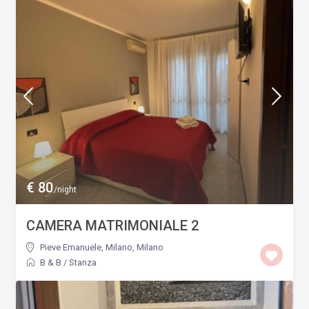
€ 80
/night
CAMERA MATRIMONIALE 2
Pieve Emanuele, Milano
,
Milano
B & B
/
Stanza