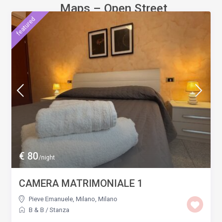
Maps – Open Street
featured
€ 80
/night
CAMERA MATRIMONIALE 1
Pieve Emanuele, Milano
,
Milano
B & B
/
Stanza